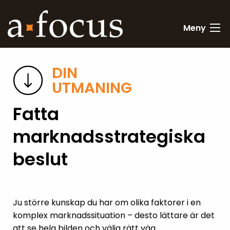
Meny
DIN
UTMANING
Fatta
marknadsstrategiska
beslut
Ju större kunskap du har om olika faktorer i en
komplex marknadssituation – desto lättare är det
att se hela bilden och välja rätt väg.