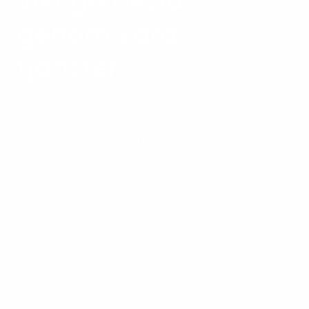
genom våra
tjänster:
Strategisk vägledning
Marknadsundersökning och utvärdering
Utredningar och analyser
Utbildning och coaching
Facilitering och processledning