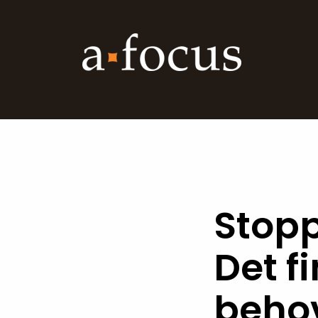
Stopp
Det f
beho