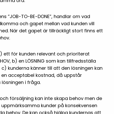
samma ord.
dens ”JOB-TO-BE-DONE”, handlar om vad
adkomma och gapet mellan vad kunden vill
d. När det gapet är tillräckligt stort finns ett
behov.
) ett för kunden relevant och prioriterat
BEHOV, b) en LÖSNING som kan tillfredsställa
c) kunderna känner till att den lösningen kan
ll en acceptabel kostnad, då uppstår
lösningen i fråga.
och försäljning kan inte skapa behov men de
 att uppmärksamma kunder på konsekvensen
llda behov. De kan också hjälpa kundernas att