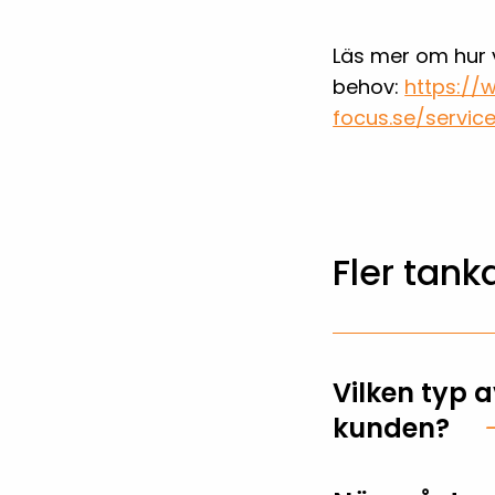
Läs mer om hur v
behov:
https://
focus.se/servi
Fler tank
Vilken typ a
kunden?