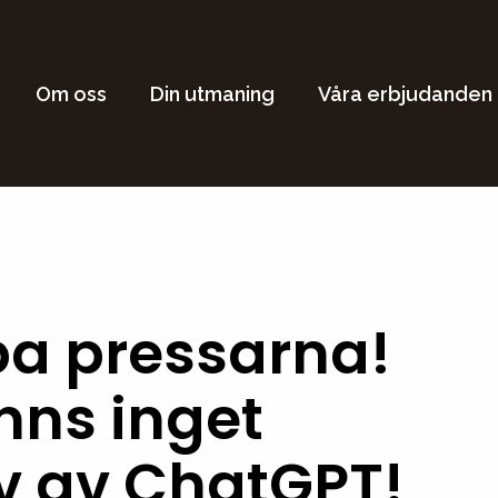
Om oss
Din utmaning
Våra erbjudanden
a pressarna!
inns inget
v av ChatGPT!