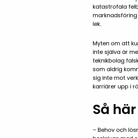
katastrofala fel
marknadsföring o
lek.
Myten om att ku
inte själva är m
teknikbolag fals
som aldrig komme
sig inte mot ver
karriärer upp i rö
Så här
– Behov och lösn