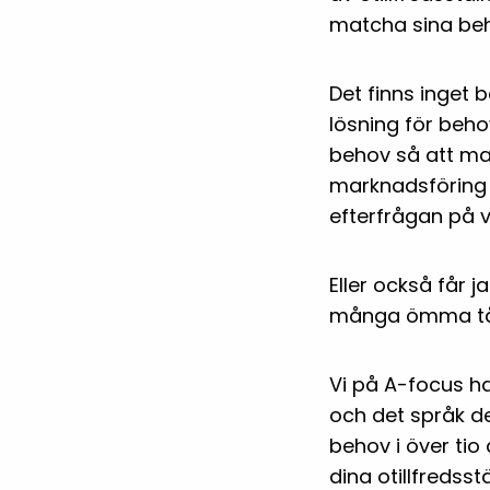
matcha sina beh
Det finns inget 
lösning för beho
behov så att man
marknadsföring 
efterfrågan på v
Eller också får j
många ömma tå
Vi på A-focus h
och det språk de
behov i över tio
dina otillfredss