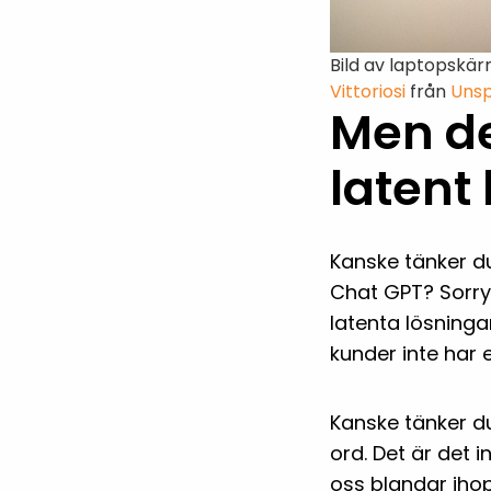
Bild av laptopskä
Vittoriosi
från
Unsp
Men det
latent 
Kanske tänker du
Chat GPT? Sorry,
latenta lösninga
kunder inte har
Kanske tänker du
ord. Det är det i
oss blandar ihop