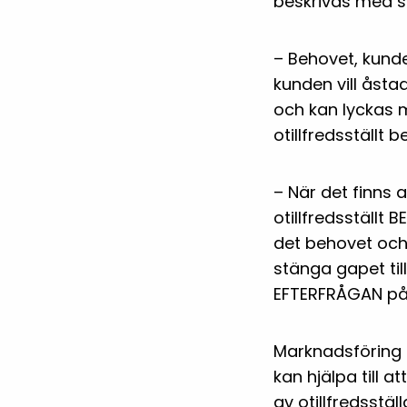
beskrivas med 
– Behovet, kun
kunden vill åst
och kan lyckas me
otillfredsställt 
– När det finns a
otillfredsställt 
det behovet och 
stänga gapet ti
EFTERFRÅGAN på 
Marknadsföring 
kan hjälpa till
av otillfredsstä