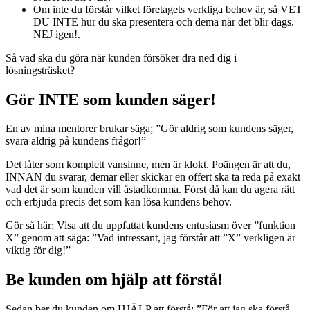
Om inte du förstår vilket företagets verkliga behov är, så VET
DU INTE hur du ska presentera och dema när det blir dags.
NEJ igen!.
Så vad ska du göra när kunden försöker dra ned dig i
lösningsträsket?
Gör INTE som kunden säger!
En av mina mentorer brukar säga; ”Gör aldrig som kundens säger,
svara aldrig på kundens frågor!”
Det låter som komplett vansinne, men är klokt. Poängen är att du,
INNAN du svarar, demar eller skickar en offert ska ta reda på exakt
vad det är som kunden vill åstadkomma. Först då kan du agera rätt
och erbjuda precis det som kan lösa kundens behov.
Gör så här; Visa att du uppfattat kundens entusiasm över ”funktion
X” genom att säga: ”Vad intressant, jag förstår att ”X” verkligen är
viktig för dig!”
Be kunden om hjälp att förstå!
Sedan ber du kunden om HJÄLP att förstå: ”För att jag ska förstå