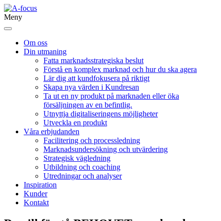
Meny
Om oss
Din utmaning
Fatta marknadsstrategiska beslut
Förstå en komplex marknad och hur du ska agera
Lär dig att kundfokusera på riktigt
Skapa nya värden i Kundresan
Ta ut en ny produkt på marknaden eller öka
försäljningen av en befintlig.
Utnyttja digitaliseringens möjligheter
Utveckla en produkt
Våra erbjudanden
Facilitering och processledning
Marknadsundersökning och utvärdering
Strategisk vägledning
Utbildning och coaching
Utredningar och analyser
Inspiration
Kunder
Kontakt