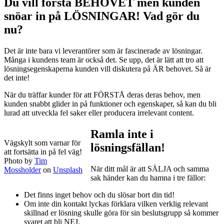
Du vill förstå BEHOVET men kunden
snöar in på LÖSNINGAR! Vad gör du
nu?
Det är inte bara vi leverantörer som är fascinerade av lösningar.
Många i kundens team är också det. Se upp, det är lätt att tro att
lösningsegenskaperna kunden vill diskutera på ÄR behovet. Så är
det inte!
När du träffar kunder för att FÖRSTÅ deras deras behov, men
kunden snabbt glider in på funktioner och egenskaper, så kan du bli
lurad att utveckla fel saker eller producera irrelevant content.
Ramla inte i
Vägskylt som varnar för
lösningsfällan!
att fortsätta in på fel väg!
Photo by
Tim
När ditt mål är att SÄLJA och samma
Mossholder
on
Unsplash
sak händer kan du hamna i tre fällor:
Det finns inget behov och du slösar bort din tid!
Om inte din kontakt lyckas förklara vilken verklig relevant
skillnad er lösning skulle göra för sin beslutsgrupp så kommer
svaret att bli NEJ.