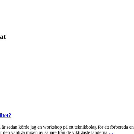
at
ltet?
r sedan körde jag en workshop på ett teknikbolag för att förbereda en i
 den vanliga mixen av säljare från de viktigaste länderna,
…