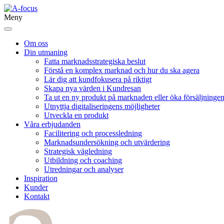
Meny
Om oss
Din utmaning
Fatta marknadsstrategiska beslut
Förstå en komplex marknad och hur du ska agera
Lär dig att kundfokusera på riktigt
Skapa nya värden i Kundresan
Ta ut en ny produkt på marknaden eller öka försäljningen 
Utnyttja digitaliseringens möjligheter
Utveckla en produkt
Våra erbjudanden
Facilitering och processledning
Marknadsundersökning och utvärdering
Strategisk vägledning
Utbildning och coaching
Utredningar och analyser
Inspiration
Kunder
Kontakt