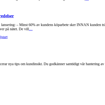
edelser
din lansering: – Minst 60% av kundens köparbete sker INNAN kunden träffa
ver på nätet. De vill
…
ljstart
licerar nya tips om kundinsikt. Du godkänner samtidigt vår hantering av