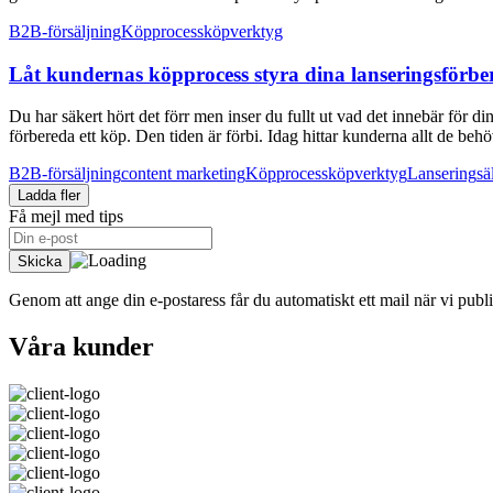
B2B-försäljning
Köpprocess
köpverktyg
Låt kundernas köpprocess styra dina lanseringsförber
Du har säkert hört det förr men inser du fullt ut vad det innebär för 
förbereda ett köp. Den tiden är förbi. Idag hittar kunderna allt de behö
B2B-försäljning
content marketing
Köpprocess
köpverktyg
Lansering
sä
Ladda fler
Få mejl med tips
Genom att ange din e-postaress får du automatiskt ett mail när vi pub
Våra kunder