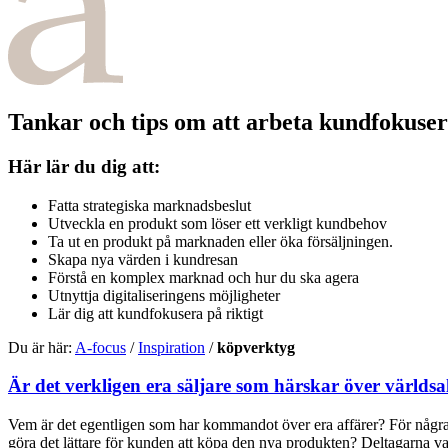
Tankar och tips om att arbeta kundfokuser
Här lär du dig att:
Fatta strategiska marknadsbeslut
Utveckla en produkt som löser ett verkligt kundbehov
Ta ut en produkt på marknaden eller öka försäljningen.
Skapa nya värden i kundresan
Förstå en komplex marknad och hur du ska agera
Utnyttja digitaliseringens möjligheter
Lär dig att kundfokusera på riktigt
Du är här:
A-focus
/
Inspiration
/
köpverktyg
Är det verkligen era säljare som härskar över världsal
Vem är det egentligen som har kommandot över era affärer? För några å
göra det lättare för kunden att köpa den nya produkten? Deltagarna var