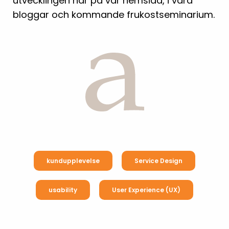
utvecklingen här på vår hemsida, i våra
bloggar och kommande frukostseminarium.
kundupplevelse
Service Design
usability
User Experience (UX)