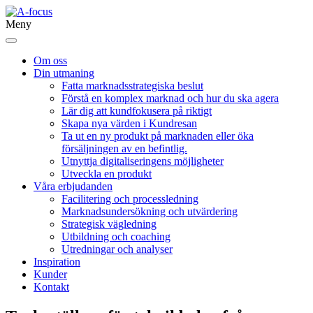
Meny
Om oss
Din utmaning
Fatta marknadsstrategiska beslut
Förstå en komplex marknad och hur du ska agera
Lär dig att kundfokusera på riktigt
Skapa nya värden i Kundresan
Ta ut en ny produkt på marknaden eller öka
försäljningen av en befintlig.
Utnyttja digitaliseringens möjligheter
Utveckla en produkt
Våra erbjudanden
Facilitering och processledning
Marknadsundersökning och utvärdering
Strategisk vägledning
Utbildning och coaching
Utredningar och analyser
Inspiration
Kunder
Kontakt