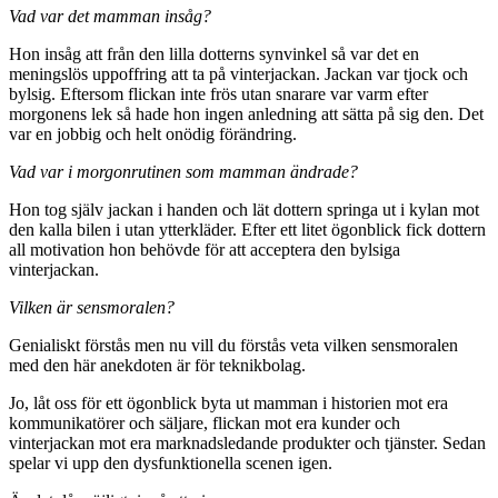
Vad var det mamman insåg?
Hon insåg att från den lilla dotterns synvinkel så var det en
meningslös uppoffring att ta på vinterjackan. Jackan var tjock och
bylsig. Eftersom flickan inte frös utan snarare var varm efter
morgonens lek så hade hon ingen anledning att sätta på sig den. Det
var en jobbig och helt onödig förändring.
Vad var i morgonrutinen som mamman ändrade?
Hon tog själv jackan i handen och lät dottern springa ut i kylan mot
den kalla bilen i utan ytterkläder. Efter ett litet ögonblick fick dottern
all motivation hon behövde för att acceptera den bylsiga
vinterjackan.
Vilken är sensmoralen?
Genialiskt förstås men nu vill du förstås veta vilken sensmoralen
med den här anekdoten är för teknikbolag.
Jo, låt oss för ett ögonblick byta ut mamman i historien mot era
kommunikatörer och säljare, flickan mot era kunder och
vinterjackan mot era marknadsledande produkter och tjänster. Sedan
spelar vi upp den dysfunktionella scenen igen.