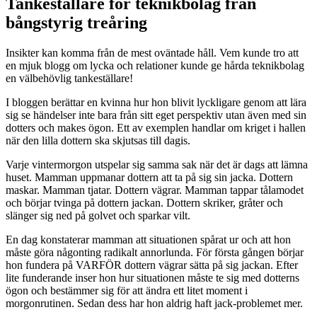
Tankeställare för teknikbolag från
bångstyrig treåring
Insikter kan komma från de mest oväntade håll. Vem kunde tro att
en mjuk blogg om lycka och relationer kunde ge hårda teknikbolag
en välbehövlig tankeställare!
I bloggen berättar en kvinna hur hon blivit lyckligare genom att lära
sig se händelser inte bara från sitt eget perspektiv utan även med sin
dotters och makes ögon. Ett av exemplen handlar om kriget i hallen
när den lilla dottern ska skjutsas till dagis.
Varje vintermorgon utspelar sig samma sak när det är dags att lämna
huset. Mamman uppmanar dottern att ta på sig sin jacka. Dottern
maskar. Mamman tjatar. Dottern vägrar. Mamman tappar tålamodet
och börjar tvinga på dottern jackan. Dottern skriker, gråter och
slänger sig ned på golvet och sparkar vilt.
En dag konstaterar mamman att situationen spårat ur och att hon
måste göra någonting radikalt annorlunda. För första gången börjar
hon fundera på VARFÖR dottern vägrar sätta på sig jackan. Efter
lite funderande inser hon hur situationen måste te sig med dotterns
ögon och bestämmer sig för att ändra ett litet moment i
morgonrutinen. Sedan dess har hon aldrig haft jack-problemet mer.