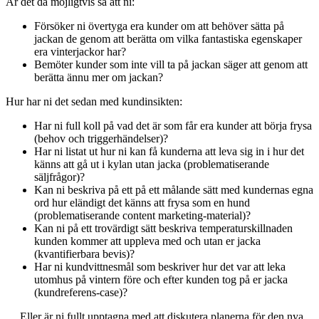
Är det då möjligtvis så att ni:
Försöker ni övertyga era kunder om att behöver sätta på
jackan de genom att berätta om vilka fantastiska egenskaper
era vinterjackor har?
Bemöter kunder som inte vill ta på jackan säger att genom att
berätta ännu mer om jackan?
Hur har ni det sedan med kundinsikten:
Har ni full koll på vad det är som får era kunder att börja frysa
(behov och triggerhändelser)?
Har ni listat ut hur ni kan få kunderna att leva sig in i hur det
känns att gå ut i kylan utan jacka (problematiserande
säljfrågor)?
Kan ni beskriva på ett på ett målande sätt med kundernas egna
ord hur eländigt det känns att frysa som en hund
(problematiserande content marketing-material)?
Kan ni på ett trovärdigt sätt beskriva temperaturskillnaden
kunden kommer att uppleva med och utan er jacka
(kvantifierbara bevis)?
Har ni kundvittnesmål som beskriver hur det var att leka
utomhus på vintern före och efter kunden tog på er jacka
(kundreferens-case)?
… Eller är ni fullt upptagna med att diskutera planerna för den nya