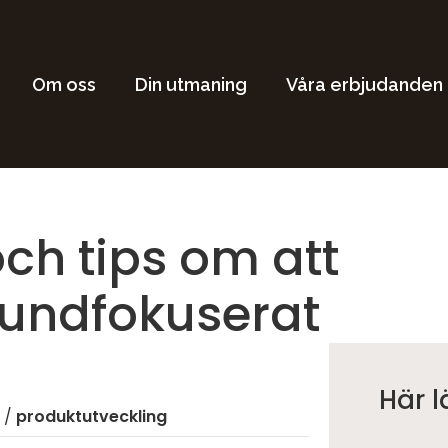
Om oss
Din utmaning
Våra erbjudanden
ch tips om att
kundfokuserat
Här l
/
produktutveckling