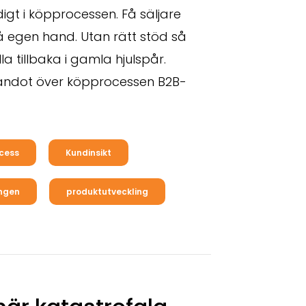
idigt i köpprocessen. Få säljare
å egen hand. Utan rätt stöd så
a tillbaka i gamla hjulspår.
andot över köpprocessen B2B-
cess
Kundinsikt
ingen
produktutveckling