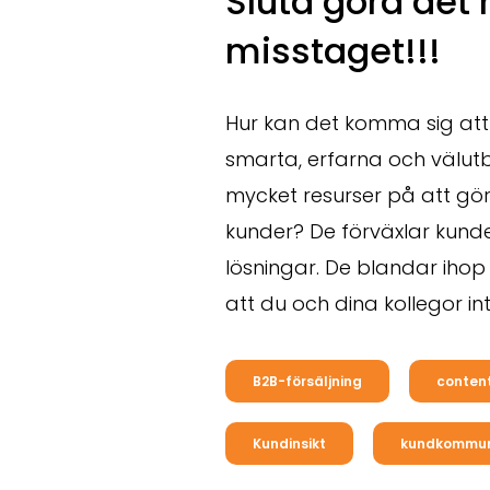
Sluta göra det 
misstaget!!!
Hur kan det komma sig att
smarta, erfarna och välut
mycket resurser på att göra 
kunder? De förväxlar kund
lösningar. De blandar iho
att du och dina kollegor in
B2B-försäljning
conten
Kundinsikt
kundkommun