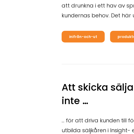
att drunkna i ett hav av sp
kundernas behov. Det här 
inifrån-och-ut
produkt
Att skicka sälj
inte …
… för att driva kunden till f
utbilda säljkåren i Insight-