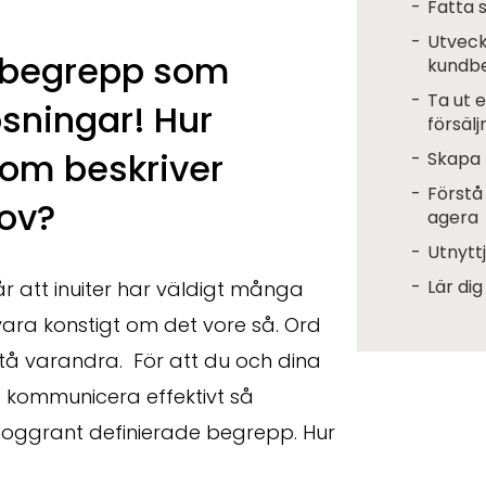
Fatta 
Utveck
s begrepp som
kundb
Ta ut 
ösningar! Hur
försälj
om beskriver
Skapa 
Förstå
ov?
agera
Utnyttj
Lär dig
r att inuiter har väldigt många
e vara konstigt om det vore så. Ord
örstå varandra. För att du och dina
 kommunicera effektivt så
oggrant definierade begrepp. Hur