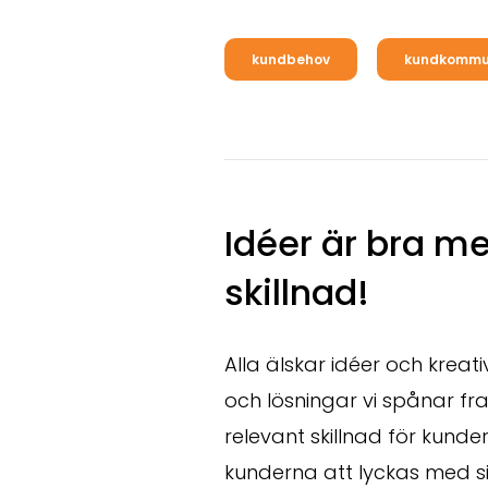
kundbehov
kundkommu
Idéer är bra me
skillnad!
Alla älskar idéer och kreati
och lösningar vi spånar f
relevant skillnad för kunde
kunderna att lyckas med si