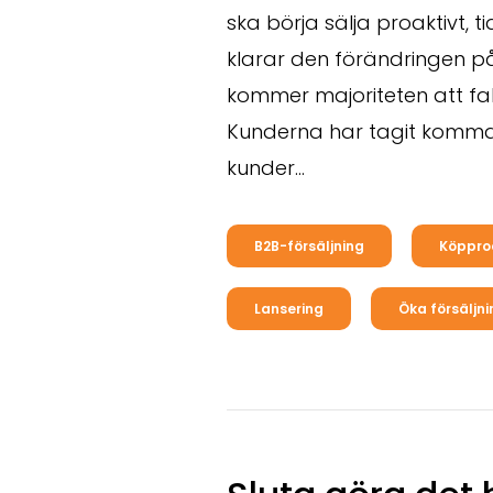
ska börja sälja proaktivt, t
klarar den förändringen p
kommer majoriteten att fall
Kunderna har tagit komm
kunder
…
B2B-försäljning
Köppro
Lansering
Öka försäljn