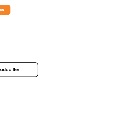
ion
Ladda fler