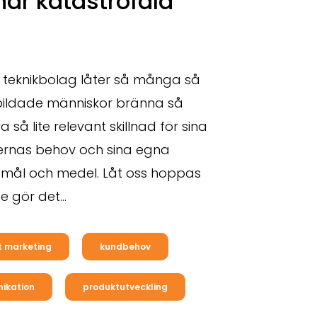
här katastrofala
 teknikbolag låter så många så
bildade människor bränna så
så lite relevant skillnad för sina
ernas behov och sina egna
p mål och medel. Låt oss hoppas
te gör det
…
t marketing
kundbehov
ikation
produktutveckling