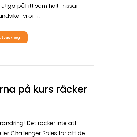
retiga påhitt som helt missar
undviker vi om
…
utveckling
arna på kurs räcker
örändring! Det räcker inte att
 eller Challenger Sales för att de